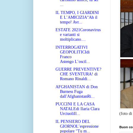
...
IL TEMPO, I GIARDINI
E L’AMICIZIA“Ah il
tempo! Avr...
ESTATE 2021Coronavirus
e varianti si
moltiplicano....
INTERROGATIVI
GEOPOLITICIdi
Franco
Astengo L’oscil...
GUERRE PREVENTIVE?
CHE SVENTURA! di
Romano Rinaldi...
AFGHANISTAN di Don
Burness Fuga
dall'AfghanistanRi...
PUCCINI E LA CASA
NATALEdi Ilaria Clara
(foto di
UrciuoliIl...
IL PENSIERO DEL
GIORNOL’espressione
Buon co
popolare “Tu m...