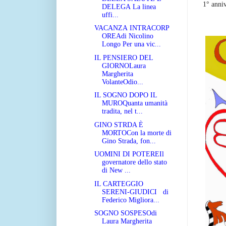
1° anniv
DELEGA La linea
uffi...
VACANZA INTRACORP
OREAdi Nicolino
Longo Per una vic...
IL PENSIERO DEL
GIORNOLaura
Margherita
VolanteOdio...
IL SOGNO DOPO IL
MUROQuanta umanità
tradita, nel t...
GINO STRDA È
MORTOCon la morte di
Gino Strada, fon...
UOMINI DI POTEREIl
governatore dello stato
di New ...
IL CARTEGGIO
SERENI-GIUDICI di
Federico Migliora...
SOGNO SOSPESOdi
Laura Margherita