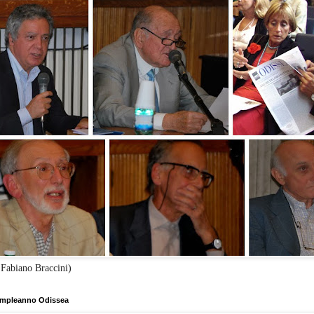
 Fabiano Braccini)
mpleanno Odissea