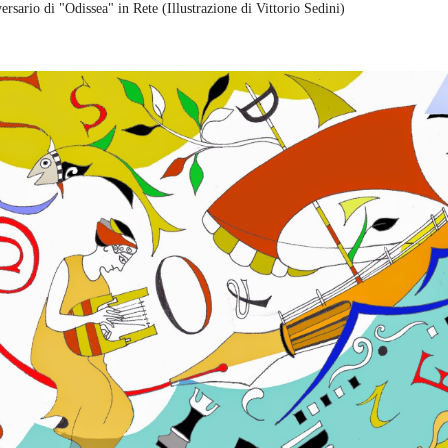
ersario di "Odissea" in Rete (Illustrazione di Vittorio Sedini)