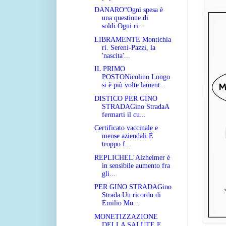
DANARO“Ogni spesa è
una questione di
soldi.Ogni ri...
LIBRAMENTE Montichia
ri. Sereni-Pazzi, la
'nascita'...
IL PRIMO
POSTONicolino Longo
si è più volte lament...
DISTICO PER GINO
STRADAGino StradaA
fermarti il cu...
Certificato vaccinale e
mense aziendali È
troppo f...
REPLICHEL’Alzheimer è
in sensibile aumento fra
gli...
PER GINO STRADAGino
Strada Un ricordo di
Emilio Mo...
MONETIZZAZIONE
DELLA SALUTE E