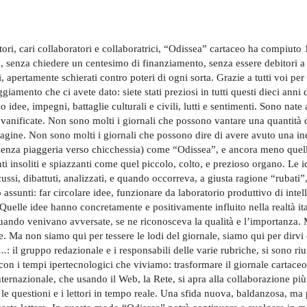
tori, cari collaboratori e collaboratrici, “Odissea” cartaceo ha compiuto 
, senza chiedere un centesimo di finanziamento, senza essere debitori a
i, apertamente schierati contro poteri di ogni sorta. Grazie a tutti voi per l
ggiamento che ci avete dato: siete stati preziosi in tutti questi dieci ann
o idee, impegni, battaglie culturali e civili, lutti e sentimenti. Sono na
vanificate. Non sono molti i giornali che possono vantare una quantità 
agine. Non sono molti i giornali che possono dire di avere avuto una in
(senza piaggeria verso chicchessia) come “Odissea”, e ancora meno quell
i insoliti e spiazzanti come quel piccolo, colto, e prezioso organo. Le 
scussi, dibattuti, analizzati, e quando occorreva, a giusta ragione “rubati”
assunti: far circolare idee, funzionare da laboratorio produttivo di intell
. Quelle idee hanno concretamente e positivamente influito nella realtà i
ando venivano avversate, se ne riconosceva la qualità e l’importanza. 
e. Ma non siamo qui per tessere le lodi del giornale, siamo qui per dir
..
: il gruppo redazionale e i responsabili delle varie rubriche, si sono ri
 con i tempi ipertecnologici che viviamo: trasformare il giornale cartac
ernazionale, che usando il Web, la Rete, si apra alla collaborazione più 
le questioni e i lettori in tempo reale. Una sfida nuova, baldanzosa, m