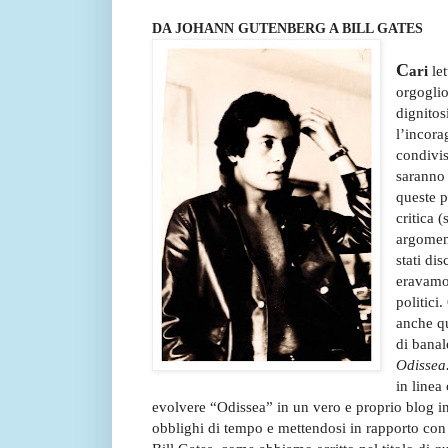
DA JOHANN GUTENBERG A BILL GATES
C
ari
let
orgoglio
dignitos
l’incora
condivis
saranno 
queste p
critica 
argoment
stati di
eravamo 
politici
anche qu
di banal
Odissea.
in linea
evolvere “Odissea” in un vero e proprio blog int
obblighi di tempo e mettendosi in rapporto con 