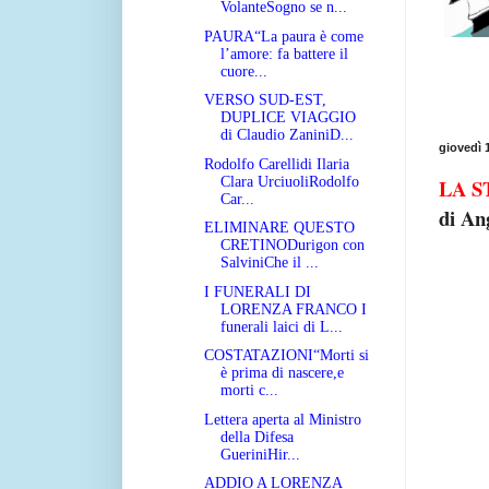
VolanteSogno se n...
PAURA“La paura è come
l’amore: fa battere il
cuore...
VERSO SUD-EST,
DUPLICE VIAGGIO
di Claudio ZaniniD...
giovedì 
Rodolfo Carellidi Ilaria
LA S
Clara UrciuoliRodolfo
Car...
di An
ELIMINARE QUESTO
CRETINODurigon con
SalviniChe il ...
I FUNERALI DI
LORENZA FRANCO I
funerali laici di L...
COSTATAZIONI“Morti si
è prima di nascere,e
morti c...
Lettera aperta al Ministro
della Difesa
GueriniHir...
ADDIO A LORENZA