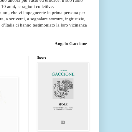
odo ancora più vasto ed efficace, il suo ruolo
10 anni, le ragioni collettive.
on noi, che vi impegnerete in prima persona per
re, a scriverci, a segnalare storture, ingiustizie,
 d’Italia ci hanno testimoniato la loro vicinanza
Angelo Gaccione
Spore