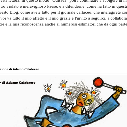
questa lettera. In questo modo “Odissea” potrà continuare a svolgere in m
stro violato e meraviglioso Paese, e a difenderne, come ha fatto in questi 
esto Blog, come avete fatto per il giornale cartaceo, che interagirete c
 voi va tutto il mio affetto e il mio grazie e l'invito a seguirci, a collabora
razie e la mia riconoscenza anche ai numerosi estimatori che da ogni parte
razione di Adamo Calabrese