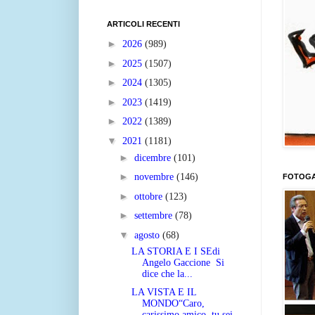
ARTICOLI RECENTI
►
2026
(989)
►
2025
(1507)
►
2024
(1305)
►
2023
(1419)
►
2022
(1389)
▼
2021
(1181)
►
dicembre
(101)
►
novembre
(146)
FOTOGA
►
ottobre
(123)
►
settembre
(78)
▼
agosto
(68)
LA STORIA E I SEdi
Angelo Gaccione Si
dice che la...
LA VISTA E IL
MONDO“Caro,
carissimo amico, tu sei