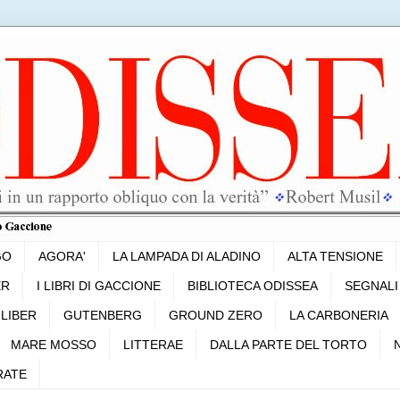
GO
AGORA'
LA LAMPADA DI ALADINO
ALTA TENSIONE
ER
I LIBRI DI GACCIONE
BIBLIOTECA ODISSEA
SEGNALI
LIBER
GUTENBERG
GROUND ZERO
LA CARBONERIA
MARE MOSSO
LITTERAE
DALLA PARTE DEL TORTO
RATE