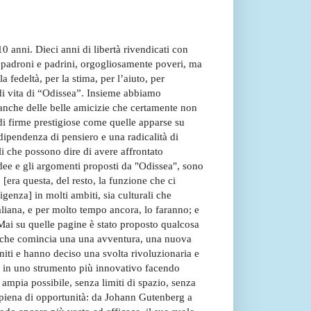
10 anni. Dieci anni di libertà rivendicati con
 padroni e padrini, orgogliosamente poveri, ma
a fedeltà, per la stima, per l’aiuto, per
i di vita di “Odissea”. Insieme abbiamo
te anche delle belle amicizie che certamente non
di firme prestigiose come quelle apparse su
dipendenza di pensiero e una radicalità di
i che possono dire di avere affrontato
idee e gli argomenti proposti da "Odissea", sono
, [era questa, del resto, la funzione che ci
igenza] in molti ambiti, sia culturali che
taliana, e per molto tempo ancora, lo faranno; e
Mai su quelle pagine è stato proposto qualcosa
vi che comincia una una avventura, una nuova
uniti e hanno deciso una svolta rivoluzionaria e
eo in uno strumento più innovativo facendo
ampia possibile, senza limiti di spazio, senza
a piena di opportunità: da Johann Gutenberg a