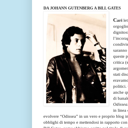
DA JOHANN GUTENBERG A BILL GATES
C
ari
let
orgoglio
dignitos
l’incora
condivis
saranno 
queste p
critica 
argoment
stati di
eravamo 
politici
anche qu
di banal
Odissea.
in linea
evolvere “Odissea” in un vero e proprio blog int
obblighi di tempo e mettendosi in rapporto con 