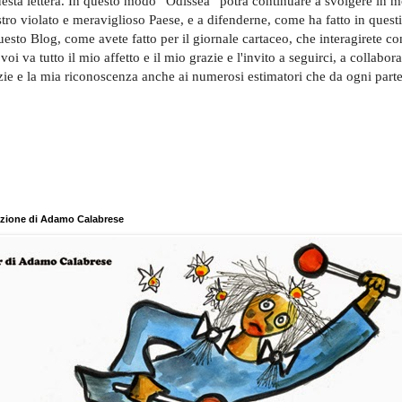
questa lettera. In questo modo “Odissea” potrà continuare a svolgere in m
stro violato e meraviglioso Paese, e a difenderne, come ha fatto in questi 
esto Blog, come avete fatto per il giornale cartaceo, che interagirete c
 voi va tutto il mio affetto e il mio grazie e l'invito a seguirci, a collabora
razie e la mia riconoscenza anche ai numerosi estimatori che da ogni parte
razione di Adamo Calabrese