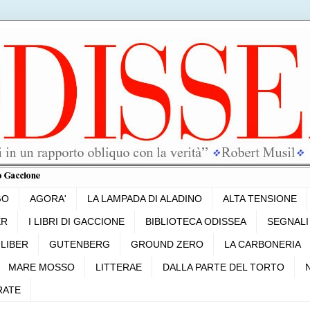
GO
AGORA'
LA LAMPADA DI ALADINO
ALTA TENSIONE
ER
I LIBRI DI GACCIONE
BIBLIOTECA ODISSEA
SEGNALI
LIBER
GUTENBERG
GROUND ZERO
LA CARBONERIA
MARE MOSSO
LITTERAE
DALLA PARTE DEL TORTO
RATE