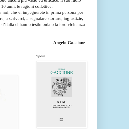
odo ancora più vasto ed efficace, il suo ruolo
10 anni, le ragioni collettive.
on noi, che vi impegnerete in prima persona per
re, a scriverci, a segnalare storture, ingiustizie,
 d’Italia ci hanno testimoniato la loro vicinanza
Angelo Gaccione
Spore