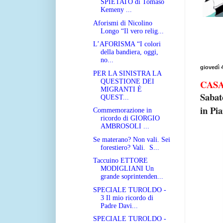
SPIETATO di Tomaso
Kemeny ...
Aforismi di Nicolino
Longo “Il vero relig...
L’AFORISMA “I colori
della bandiera, oggi,
no...
giovedì 
PER LA SINISTRA LA
CASA
QUESTIONE DEI
MIGRANTI È
Sabat
QUEST...
in Pi
Commemorazione in
ricordo di GIORGIO
AMBROSOLI ...
Se materano? Non vali. Sei
forestiero? Vali. S...
Taccuino ETTORE
MODIGLIANI Un
grande soprintenden...
SPECIALE TUROLDO -
3 Il mio ricordo di
Padre Davi...
SPECIALE TUROLDO -