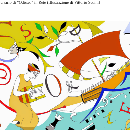
ersario di "Odissea" in Rete (Illustrazione di Vittorio Sedini)