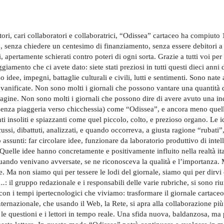
tori, cari collaboratori e collaboratrici, “Odissea” cartaceo ha compiuto 
, senza chiedere un centesimo di finanziamento, senza essere debitori a
i, apertamente schierati contro poteri di ogni sorta. Grazie a tutti voi per l
ggiamento che ci avete dato: siete stati preziosi in tutti questi dieci ann
o idee, impegni, battaglie culturali e civili, lutti e sentimenti. Sono na
vanificate. Non sono molti i giornali che possono vantare una quantità 
agine. Non sono molti i giornali che possono dire di avere avuto una in
(senza piaggeria verso chicchessia) come “Odissea”, e ancora meno quell
i insoliti e spiazzanti come quel piccolo, colto, e prezioso organo. Le 
scussi, dibattuti, analizzati, e quando occorreva, a giusta ragione “rubati”
assunti: far circolare idee, funzionare da laboratorio produttivo di intell
. Quelle idee hanno concretamente e positivamente influito nella realtà i
ando venivano avversate, se ne riconosceva la qualità e l’importanza. 
e. Ma non siamo qui per tessere le lodi del giornale, siamo qui per dir
..
: il gruppo redazionale e i responsabili delle varie rubriche, si sono ri
 con i tempi ipertecnologici che viviamo: trasformare il giornale cartac
ernazionale, che usando il Web, la Rete, si apra alla collaborazione più 
le questioni e i lettori in tempo reale. Una sfida nuova, baldanzosa, m