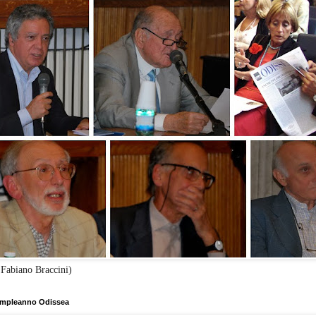
 Fabiano Braccini)
mpleanno Odissea