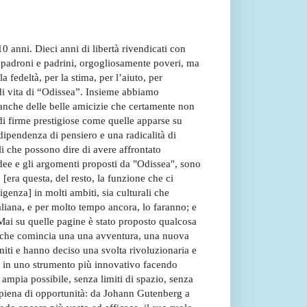
10 anni. Dieci anni di libertà rivendicati con
 padroni e padrini, orgogliosamente poveri, ma
a fedeltà, per la stima, per l’aiuto, per
i di vita di “Odissea”. Insieme abbiamo
te anche delle belle amicizie che certamente non
di firme prestigiose come quelle apparse su
dipendenza di pensiero e una radicalità di
i che possono dire di avere affrontato
idee e gli argomenti proposti da "Odissea", sono
, [era questa, del resto, la funzione che ci
igenza] in molti ambiti, sia culturali che
taliana, e per molto tempo ancora, lo faranno; e
Mai su quelle pagine è stato proposto qualcosa
vi che comincia una una avventura, una nuova
uniti e hanno deciso una svolta rivoluzionaria e
eo in uno strumento più innovativo facendo
ampia possibile, senza limiti di spazio, senza
a piena di opportunità: da Johann Gutenberg a